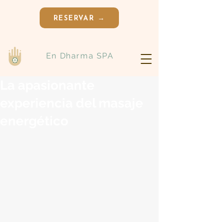
RESERVAR →
En Dharma SPA
La apasionante
experiencia del masaje
energético