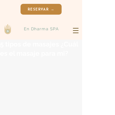
RESERVAR →
En Dharma SPA
5 tipos de masajes ¿Cuál
es el masaje para mi?